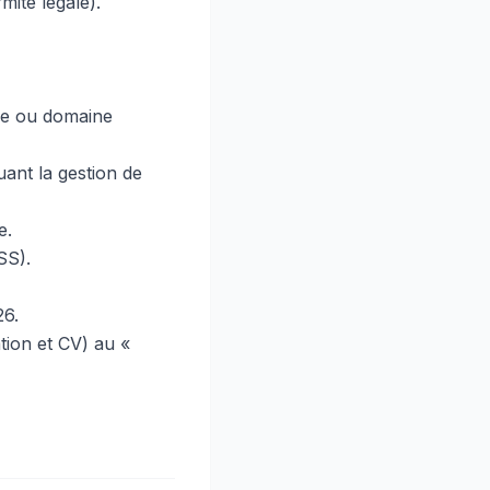
mité légale).
re ou domaine
ant la gestion de
e.
SS).
26.
ation et CV) au «