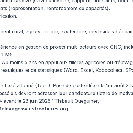
 administrative (suivi budgétaire, rapports financiers, confor
iats (représentation, renforcement de capacités).
ication.
ent rural, agroéconomie, zootechnie, médecine vétérinai
rience en gestion de projets multi-acteurs avec ONG, inclu
 1 M€.
 : Au moins 5 ans en appui aux filières agricoles ou d’élevag
ureautiques et de statistiques (Word, Excel, Kobocollect, SP
e basé à Lomé (Togo). Prise de poste idéale le 1er août 20
ressé.e.s devront adresser leur candidature (lettre de motiv
 avant le 28 juin 2026 : Thibault Queguiner,
@elevagessansfrontieres.org