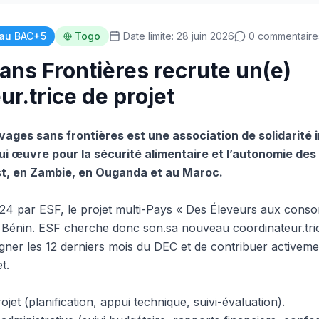
au BAC+5
Togo
Date limite: 28 juin 2026
0 commentaire
ans Frontières recrute un(e)
r.trice de projet
vages sans frontières est une association de solidarité 
) qui œuvre pour la sécurité alimentaire et l’autonomie de
st, en Zambie, en Ouganda et au Maroc.
24 par ESF, le projet multi-Pays « Des Éleveurs aux cons
t Bénin. ESF cherche donc son.sa nouveau coordinateur.trice
ner les 12 derniers mois du DEC et de contribuer activement
t.
et (planification, appui technique, suivi-évaluation).