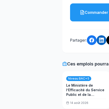
Commander 
Partager:
Ces emplois pourra
Niveau BAC+5
Le Ministère de
l’Efficacité du Service
Public et de la
Transformation
14 août 2026
(MESPTN) recrute
un(e) Analyste projet