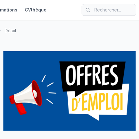
rmations
CVthèque
Détail