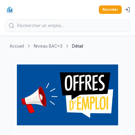
Recruter
Accueil
Niveau BAC+3
Détail