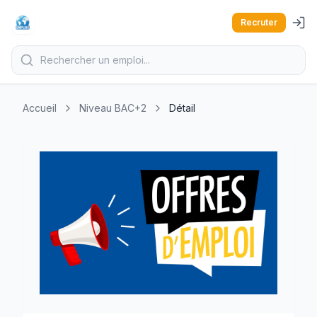
Recruter
Accueil
Niveau BAC+2
Détail