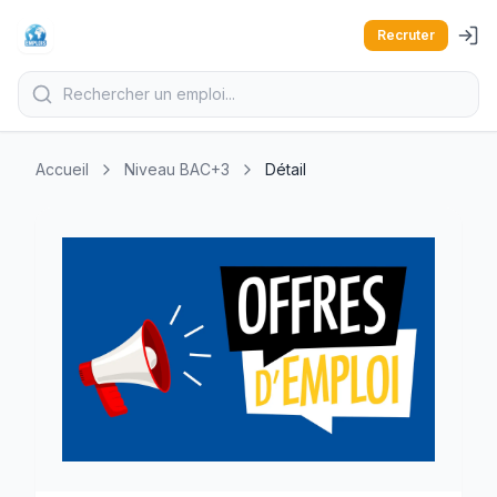
Recruter
Accueil
Niveau BAC+3
Détail