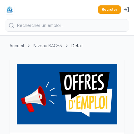
Recruter
Accueil
Niveau BAC+5
Détail