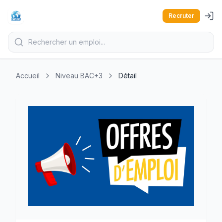
Recruter
Accueil
Niveau BAC+3
Détail