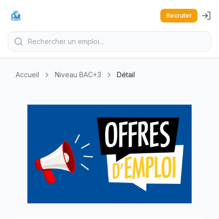
Recruter
Accueil
Niveau BAC+3
Détail