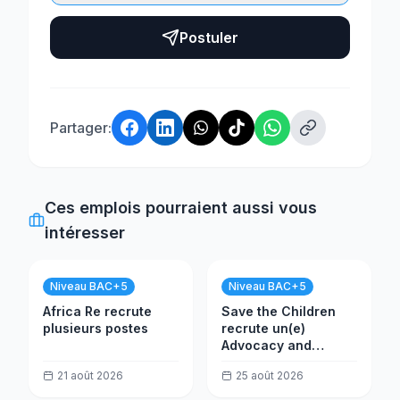
Postuler
Partager:
Ces emplois pourraient aussi vous
intéresser
Niveau BAC+5
Niveau BAC+5
Africa Re recrute
Save the Children
plusieurs postes
recrute un(e)
Advocacy and
Campaign
21 août 2026
25 août 2026
Coordinator (EU)