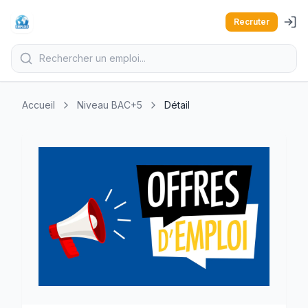
Recruter
Accueil
Niveau BAC+5
Détail