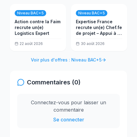
Niveau BAC+5
Niveau BAC+5
Action contre la Faim
Expertise France
recrute un(e)
recrute un(e) Chef.fe
Logistics Expert
de projet – Appui à la
réforme de
22 août 2026
30 août 2026
l'administration
fiscale au Nigéria
Voir plus d'offres : Niveau BAC+5
Commentaires (0)
Connectez-vous pour laisser un
commentaire
Se connecter