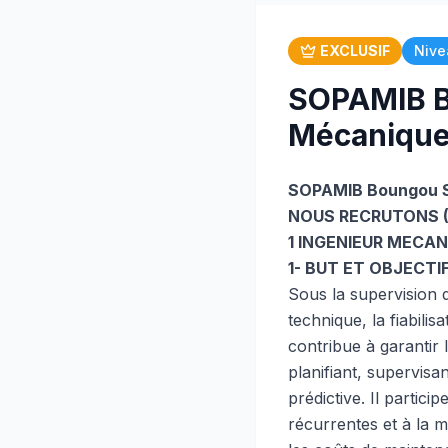
EXCLUSIF
Nive
SOPAMIB B
Mécaniqu
SOPAMIB Boungou 
NOUS RECRUTONS (
1 INGENIEUR MECA
1- BUT ET OBJECTI
Sous la supervision 
technique, la fiabili
contribue à garantir l
planifiant, supervisa
prédictive. Il partici
récurrentes et à la m