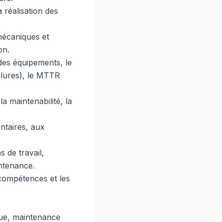
a réalisation des
 mécaniques et
on.
des équipements, le
ilures), le MTTR
a maintenabilité, la
ntaires, aux
s de travail,
intenance.
 compétences et les
que, maintenance