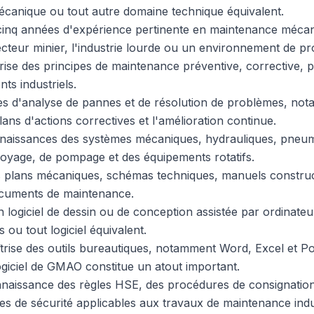
omécanique ou tout autre domaine technique équivalent.
 cinq années d'expérience pertinente en maintenance mécani
ecteur minier, l'industrie lourde ou un environnement de pr
rise des principes de maintenance préventive, corrective, pr
nts industriels.
es d'analyse de pannes et de résolution de problèmes, not
lans d'actions correctives et l'amélioration continue.
naissances des systèmes mécaniques, hydrauliques, pneum
nvoyage, de pompage et des équipements rotatifs.
es plans mécaniques, schémas techniques, manuels constru
cuments de maintenance.
n logiciel de dessin ou de conception assistée par ordinat
ou tout logiciel équivalent.
rise des outils bureautiques, notamment Word, Excel et Po
giciel de GMAO constitue un atout important.
naissance des règles HSE, des procédures de consignation
ces de sécurité applicables aux travaux de maintenance indus