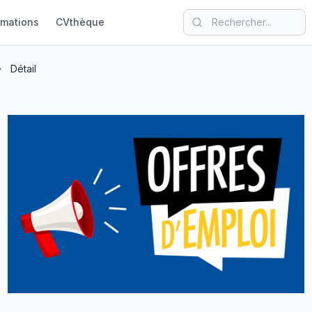
rmations
CVthèque
Détail