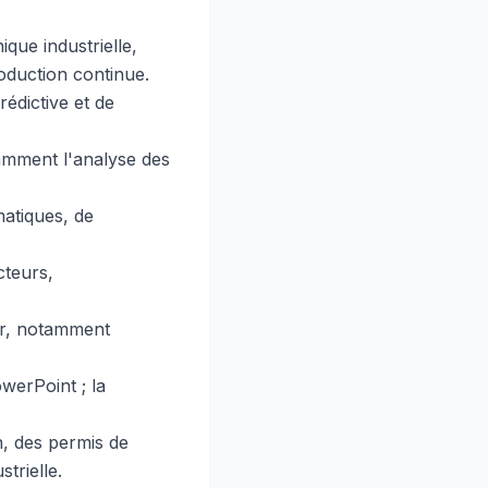
que industrielle,
oduction continue.
édictive et de
amment l'analyse des
atiques, de
cteurs,
eur, notamment
werPoint ; la
, des permis de
trielle.