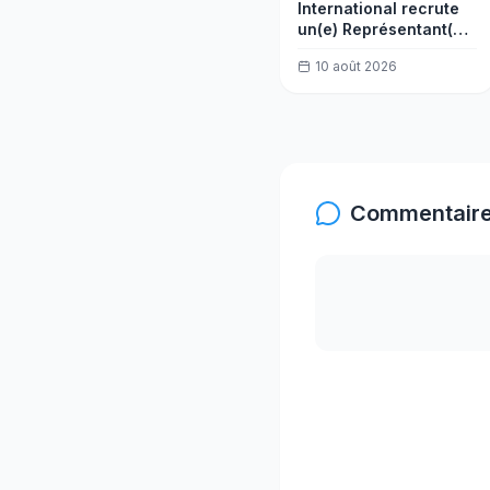
International recrute
un(e) Représentant(e)
national(e) au Burkina
10 août 2026
Faso
Commentaire