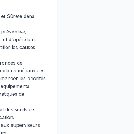
t et Sûreté dans
 préventive,
n et d'opération.
ifier les causes
 rondes de
spections mécaniques.
mander les priorités
s équipements.
ratiques de
et des seuils de
cation.
 aux superviseurs
urs.