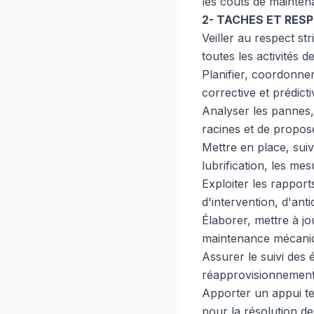
les coûts de mainten
2- TACHES ET RES
Veiller au respect st
toutes les activités
Planifier, coordonne
corrective et prédict
Analyser les pannes, 
racines et de propose
Mettre en place, sui
lubrification, les me
Exploiter les rappor
d'intervention, d'ant
Élaborer, mettre à jo
maintenance mécaniq
Assurer le suivi des 
réapprovisionnement, 
Apporter un appui te
pour la résolution d