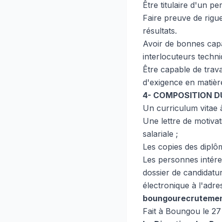
Être titulaire d'un p
Faire preuve de rigueu
résultats.
Avoir de bonnes capa
interlocuteurs techni
Être capable de trav
d'exigence en matièr
4- COMPOSITION D
Un curriculum vitae à
Une lettre de motiv
salariale ;
Les copies des diplôme
Les personnes intéres
dossier de candidatu
électronique à l'adre
boungourecrutemen
Fait à Boungou le 27