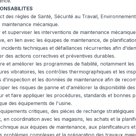
ance.
PONSABILITES
rict des règles de Santé, Sécurité au Travail, Environnemen
 de maintenance mécanique.
r et superviser les interventions de maintenance mécanique
ive, en lien avec les équipes de maintenance, de planificatio
incidents techniques et défaillances récurrentes afin d'ident
r des actions correctives et préventives durables.
vre et améliorer les programmes de fiabilité, notamment les
sures vibratoires, les contrôles thermographiques et les in
ts d'inspection et les données de maintenance afin de recom
iciper les risques de panne et d'améliorer la disponibilité de
ur et faire appliquer les procédures, standards et bonnes p
ue des équipements de l'usine.
équipements critiques, des pièces de rechange stratégiques 
en coordination avec les magasins, les achats et la planifi
chnique aux équipes de maintenance, aux planificateurs et
es problèmes complexes et la préparation des travaux maje