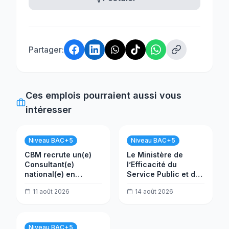
Partager:
Ces emplois pourraient aussi vous
intéresser
Niveau BAC+5
Niveau BAC+5
CBM recrute un(e)
Le Ministère de
Consultant(e)
l’Efficacité du
national(e) en
Service Public et de
évaluation
la Transformation
11 août 2026
14 août 2026
(MESPTN) recrute
un(e) Analyste projet
Niveau BAC+5