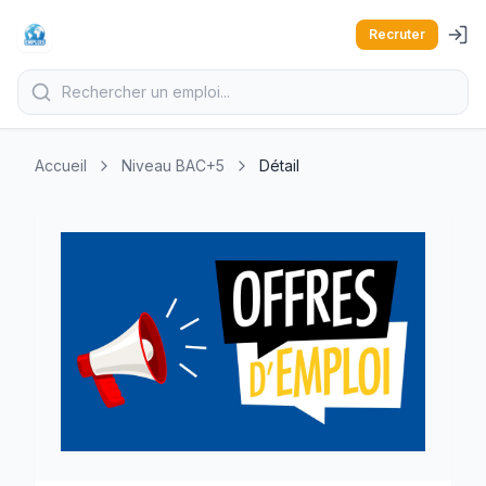
Recruter
Accueil
Niveau BAC+5
Détail